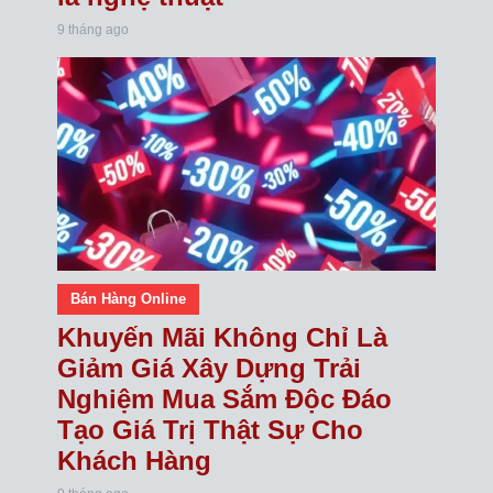
9 tháng ago
Bán Hàng Online
Khuyến Mãi Không Chỉ Là
Giảm Giá Xây Dựng Trải
Nghiệm Mua Sắm Độc Đáo
Tạo Giá Trị Thật Sự Cho
Khách Hàng