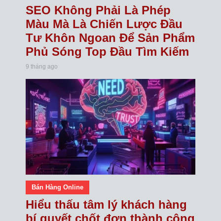
SEO Không Phải Là Phép
Màu Mà Là Chiến Lược Đầu
Tư Khôn Ngoan Để Sản Phẩm
Phủ Sóng Top Đầu Tìm Kiếm
9 tháng ago
Bán Hàng Online
Hiểu thấu tâm lý khách hàng
bí quyết chốt đơn thành công