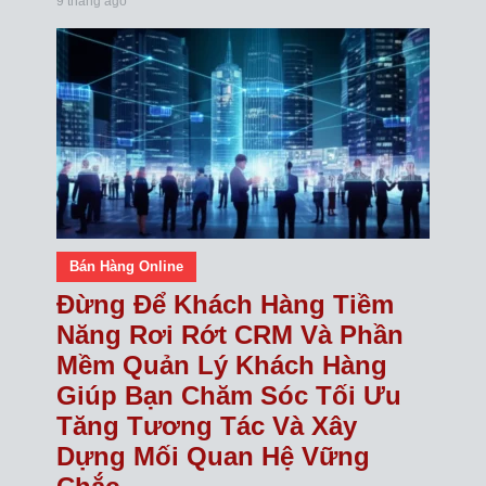
9 tháng ago
Bán Hàng Online
Đừng Để Khách Hàng Tiềm
Năng Rơi Rớt CRM Và Phần
Mềm Quản Lý Khách Hàng
Giúp Bạn Chăm Sóc Tối Ưu
Tăng Tương Tác Và Xây
Dựng Mối Quan Hệ Vững