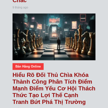
Chắc
9 tháng ago
Bán Hàng Online
Hiểu Rõ Đối Thủ Chìa Khóa
Thành Công Phân Tích Điểm
Mạnh Điểm Yếu Cơ Hội Thách
Thức Tạo Lợi Thế Cạnh
Tranh Bứt Phá Thị Trường