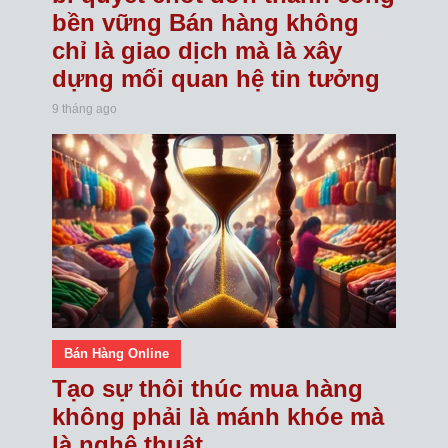
bền vững Bán hàng không
chỉ là giao dịch mà là xây
dựng mối quan hệ tin tưởng
9 tháng ago
Bán Hàng Online
Tạo sự thôi thúc mua hàng
không phải là mánh khóe mà
là nghệ thuật