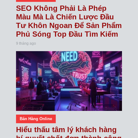
SEO Không Phải Là Phép
Màu Mà Là Chiến Lược Đầu
Tư Khôn Ngoan Để Sản Phẩm
Phủ Sóng Top Đầu Tìm Kiếm
9 tháng ago
Bán Hàng Online
Hiểu thấu tâm lý khách hàng