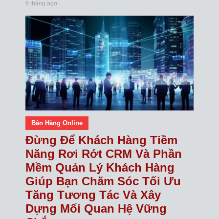
9 tháng ago
Bán Hàng Online
Đừng Để Khách Hàng Tiềm
Năng Rơi Rớt CRM Và Phần
Mềm Quản Lý Khách Hàng
Giúp Bạn Chăm Sóc Tối Ưu
Tăng Tương Tác Và Xây
Dựng Mối Quan Hệ Vững