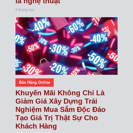
là nghệ thuật
9 tháng ago
Bán Hàng Online
Khuyến Mãi Không Chỉ Là
Giảm Giá Xây Dựng Trải
Nghiệm Mua Sắm Độc Đáo
Tạo Giá Trị Thật Sự Cho
Khách Hàng