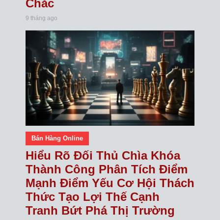
Chắc
9 tháng ago
Bán Hàng Online
Hiểu Rõ Đối Thủ Chìa Khóa
Thành Công Phân Tích Điểm
Mạnh Điểm Yếu Cơ Hội Thách
Thức Tạo Lợi Thế Cạnh
Tranh Bứt Phá Thị Trường