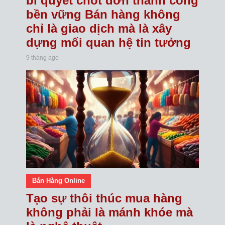
bí quyết chốt đơn thành công
bền vững Bán hàng không
chỉ là giao dịch mà là xây
dựng mối quan hệ tin tưởng
9 tháng ago
Bán Hàng Online
Tạo sự thôi thúc mua hàng
không phải là mánh khóe mà